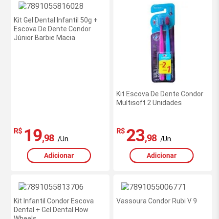
Kit Gel Dental Infantil 50g +
Escova De Dente Condor
Júnior Barbie Macia
Kit Escova De Dente Condor
Multisoft 2 Unidades
19
23
R$
R$
,98
,98
/Un.
/Un.
Adicionar
Adicionar
Kit Infantil Condor Escova
Vassoura Condor Rubi V 9
Dental + Gel Dental How
Wheels