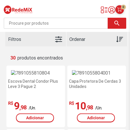
0
Redemix – Supermercado Online
search
Filtros
30
Escova Dental Condor Plus
Capa Protetora De Cerdas 3
Leve 3 Pague 2
Unidades
9
10
R$
R$
,98
,98
/Un.
/Un.
Adicionar
Adicionar