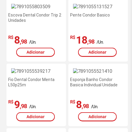
Escova Dental Condor Trip 2
Pente Condor Basico
Unidades
8
18
R$
R$
,98
,98
/Un.
/Un.
Adicionar
Adicionar
Fio Dental Condor Menta
Esponja Banho Condor
L50p25m
Basica Individual Unidade
9
8
R$
R$
,98
,98
/Un.
/Un.
Adicionar
Adicionar