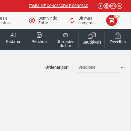
TRABALHE CONOSCO
FALE CONOSCO
0
tas e
Bem vindo
Últimas
account_circle
autorenew
shopping_cart
ontos
Entre
compras
Padaria
Petshop
Utilidades
Receitas
Saudáveis
do Lar
Ordenar por: