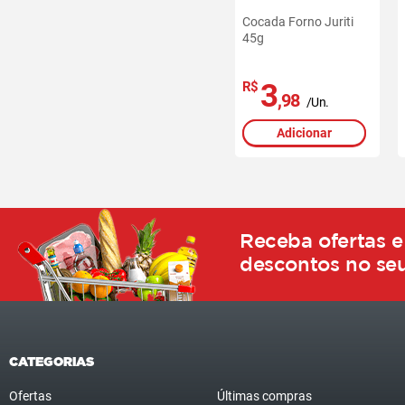
Cocada Forno Juriti
45g
3
R$
,98
/Un.
Adicionar
Receba ofertas e
descontos no seu
CATEGORIAS
Ofertas
Últimas compras