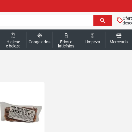
Ofer
search
desc
Higiene
Congelados
Frios e
Limpeza
Mercearia
e beleza
laticínios