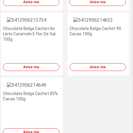
Avise-me
Avise-me
Ofertas
novidade
exclusivas
Chocolate Belga Cachet Ao
site
Chocolate Belga Cachet 90
novidade
Leite Caramelo E Flor De Sal
Cacao 100g
-
100g
RedeMiX
Avise-me
Avise-me
Ofertas
exclusivas
Chocolate Belga Cachet 85%
site
Cacao 100g
-
RedeMiX
Avise-me