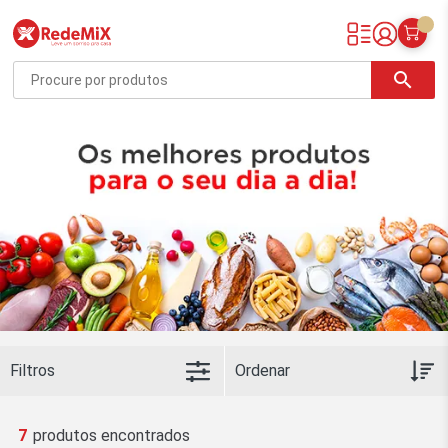
Redemix – Supermercado Online
search
Filtros
7