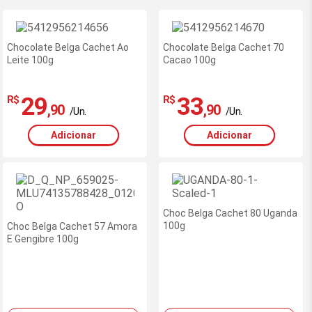
Ofertas
Ofertas
exclusivas
exclusivas
Chocolate Belga Cachet Ao
site
Chocolate Belga Cachet 70
site
novidade
novidade
Leite 100g
Cacao 100g
-
-
RedeMiX
RedeMiX
29
33
R$
R$
,90
,90
/Un.
/Un.
Adicionar
Adicionar
Choc Belga Cachet 80 Uganda
100g
Choc Belga Cachet 57 Amora
E Gengibre 100g