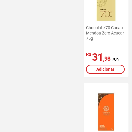
Chocolate 70 Cacau
Mendoa Zero Acucar
75g
31
R$
,98
/Un.
Adicionar