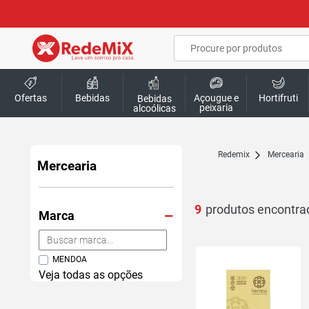
Ofertas
Bebidas
Açougue e
Hortifruti
Bebidas
peixaria
alcoólicas
redemix
Mercearia
Mercearia
9
Marca
MENDOA
Veja todas as opções