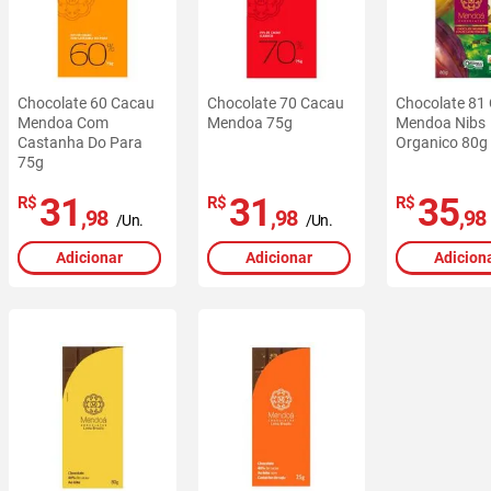
Chocolate 60 Cacau
Chocolate 70 Cacau
Chocolate 81
Mendoa Com
Mendoa 75g
Mendoa Nibs
Castanha Do Para
Organico 80g
75g
31
31
35
R$
R$
R$
,98
,98
,98
/Un.
/Un.
Adicionar
Adicionar
Adicion