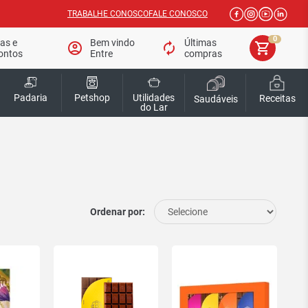
TRABALHE CONOSCO
FALE CONOSCO
0
tas e
Bem vindo
Últimas
account_circle
autorenew
shopping_cart
ontos
Entre
compras
Padaria
Petshop
Utilidades
Receitas
Saudáveis
do Lar
Ordenar por: