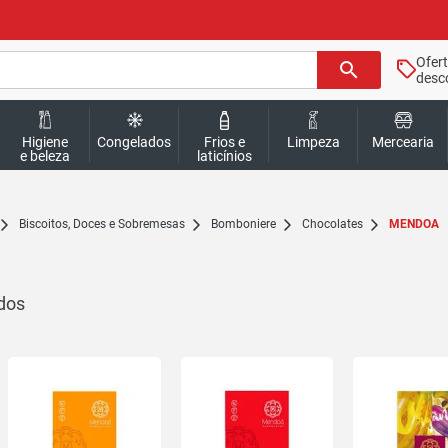
Ofer
search
desc
Higiene
Congelados
Frios e
Limpeza
Mercearia
e beleza
laticínios
Biscoitos, Doces e Sobremesas
Bomboniere
Chocolates
MENDOA