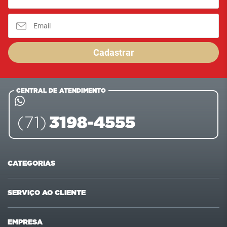
Cadastrar
CENTRAL DE ATENDIMENTO
3198-4555
(71)
CATEGORIAS
Ofertas
Últimas compras
SERVIÇO AO CLIENTE
Carnes
Pet Shop
Fale conosco
Formas de pagamento
EMPRESA
Mercearia
Beleza