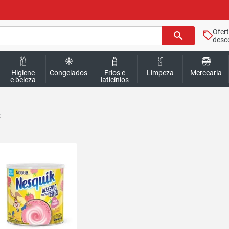
Ofer
search
desc
Higiene
Congelados
Frios e
Limpeza
Mercearia
e beleza
laticínios