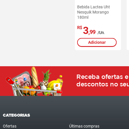
Bebida Lactea Uht
Nesquik Morango
180ml
3
R$
,99
/Un.
Adicionar
Receba ofertas e
descontos no seu
CATEGORIAS
Ofertas
Últimas compras