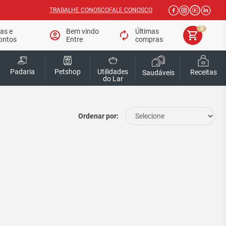
TRABALHE CONOSCO
FALE CONOSCO
0
tas e
Bem vindo
Últimas
account_circle
autorenew
shopping_cart
ontos
Entre
compras
Padaria
Petshop
Utilidades
Receitas
Saudáveis
do Lar
Ordenar por: