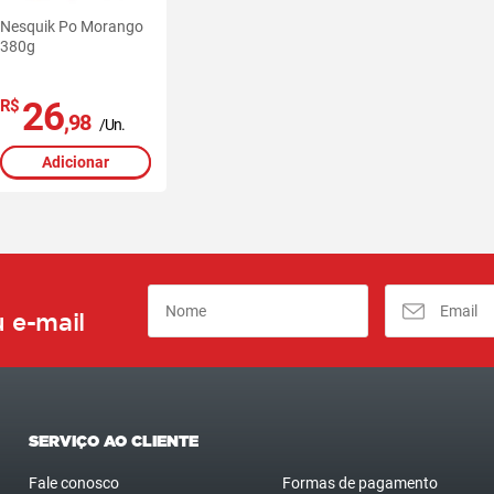
Nesquik Po Morango
380g
26
R$
,98
/Un.
Adicionar
 e-mail
SERVIÇO AO CLIENTE
Fale conosco
Formas de pagamento