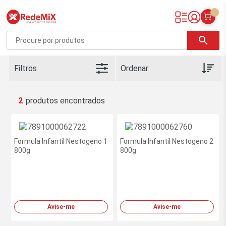
Redemix – Supermercado Online
search
Filtros
2
Formula Infantil Nestogeno 1
Formula Infantil Nestogeno 2
800g
800g
Avise-me
Avise-me