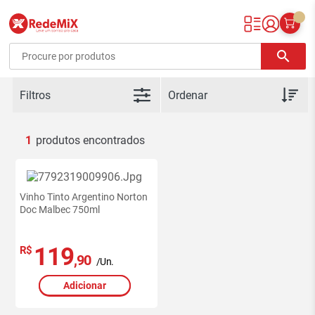
Redemix – Supermercado Online
search
Filtros
1
Vinho Tinto Argentino Norton
Doc Malbec 750ml
119
R$
,90
/Un.
Adicionar