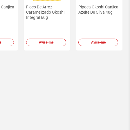
 Canjica
Floco De Arroz
Pipoca Okoshi Canjica
Caramelizado Okoshi
Azeite De Oliva 40g
Integral 60g
e
Avise-me
Avise-me