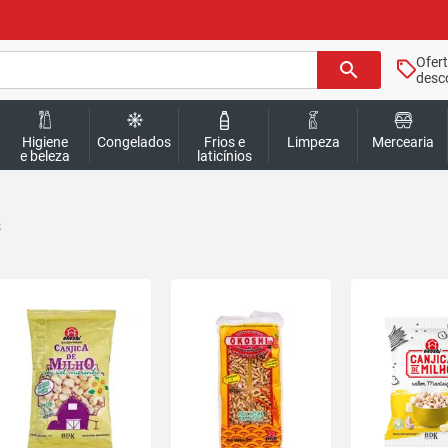
Ofer
search
desc
Higiene
Congelados
Frios e
Limpeza
Mercearia
e beleza
laticínios