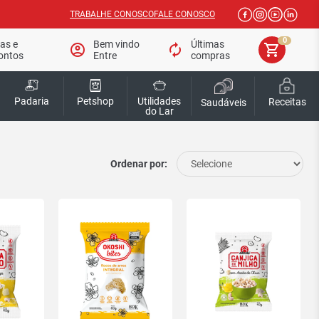
TRABALHE CONOSCO
FALE CONOSCO
0
tas e
Bem vindo
Últimas
account_circle
autorenew
shopping_cart
ontos
Entre
compras
Padaria
Petshop
Utilidades
Receitas
Saudáveis
do Lar
Ordenar por: