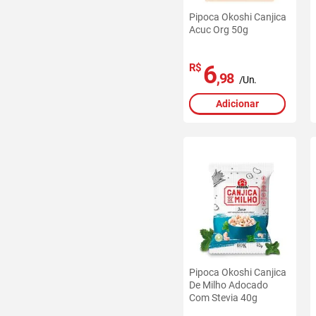
Pipoca Okoshi Canjica
Acuc Org 50g
6
R$
,98
/Un.
Adicionar
Pipoca Okoshi Canjica
De Milho Adocado
Com Stevia 40g