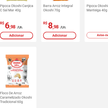
Pipoca Okoshi Canjica
Barra Arroz Integral
Pipoca Okoshi
C Sal Mar 40g
Okoshi 70g
Manteiga 40g
6
8
R$
R$
,98
,98
/Un.
/Un.
Adicionar
Adicionar
Avise-m
Floco De Arroz
Caramelizado Okoshi
Tradicional 60g