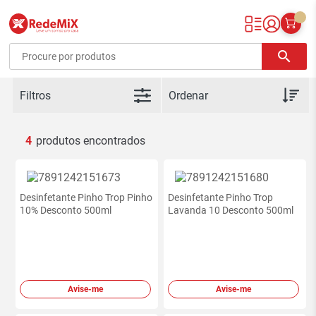
Redemix – Supermercado Online
search
Filtros
4
Desinfetante Pinho Trop Pinho
Desinfetante Pinho Trop
10% Desconto 500ml
Lavanda 10 Desconto 500ml
Avise-me
Avise-me