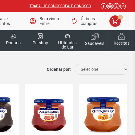
TRABALHE CONOSCO
FALE CONOSCO
0
tas e
Bem vindo
Últimas
account_circle
autorenew
shopping_cart
ontos
Entre
compras
Padaria
Petshop
Utilidades
Receitas
Saudáveis
do Lar
Ordenar por: