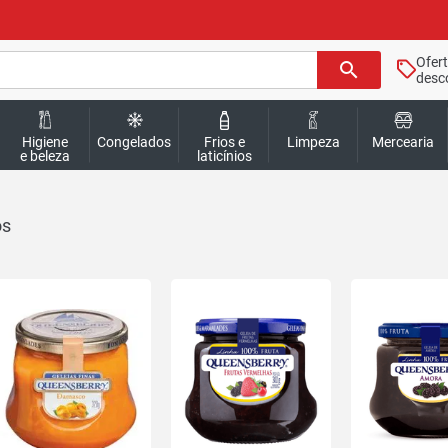
Ofer
search
desc
Higiene
Congelados
Frios e
Limpeza
Mercearia
e beleza
laticínios