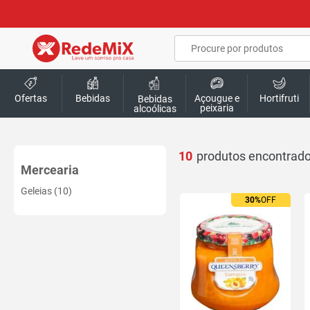
Ofertas
Bebidas
Açougue e
Hortifruti
Bebidas
peixaria
alcoólicas
10
Mercearia
Geleias (10)
30%
OFF