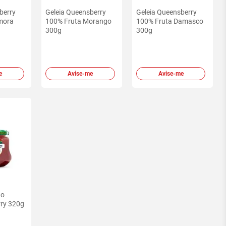
berry
Geleia Queensberry
Geleia Queensberry
mora
100% Fruta Morango
100% Fruta Damasco
300g
300g
e
Avise-me
Avise-me
go
ry 320g