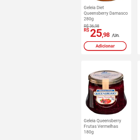
Geleia Diet
Queensberry Damasco
280g
R$ 36,98
25
R$
,98
/Un.
Adicionar
Geleia Queensberry
Frutas Vermelhas
180g