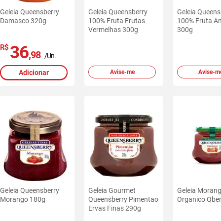
Geleia Queensberry
Geleia Queensberry
Geleia Queens
Damasco 320g
100% Fruta Frutas
100% Fruta A
Vermelhas 300g
300g
36
R$
,98
/Un.
Adicionar
Avise-me
Avise-m
Geleia Queensberry
Geleia Gourmet
Geleia Moran
Morango 180g
Queensberry Pimentao
Organico Qber
Ervas Finas 290g