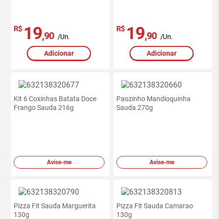
19
19
R$
R$
,90
,90
/Un.
/Un.
Adicionar
Adicionar
Kit 6 Coxinhas Batata Doce
Paozinho Mandioquinha
Frango Sauda 216g
Sauda 270g
Avise-me
Avise-me
Pizza Fit Sauda Marguerita
Pizza Fit Sauda Camarao
130g
130g