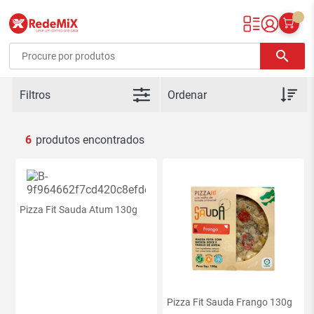
Redemix – Supermercado Online
search
Filtros
6
Pizza Fit Sauda Atum 130g
Pizza Fit Sauda Frango 130g