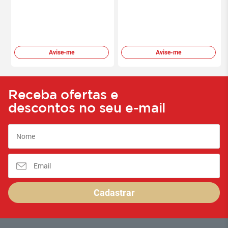
Avise-me
Avise-me
Receba ofertas e
descontos no seu e-mail
Cadastrar