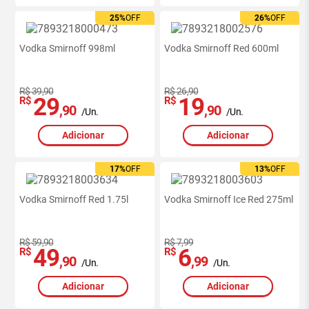
25%
OFF
26%
OFF
Vodka Smirnoff 998ml
Vodka Smirnoff Red 600ml
R$ 39,90
R$ 26,90
29
19
R$
R$
,90
,90
/Un.
/Un.
Adicionar
Adicionar
17%
OFF
13%
OFF
Ofertas
exclusivas
Vodka Smirnoff Red 1.75l
Vodka Smirnoff Ice Red 275ml
site
-
RedeMiX
R$ 59,90
R$ 7,99
49
6
R$
R$
,90
,99
/Un.
/Un.
Adicionar
Adicionar