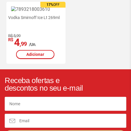
17%
OFF
Vodka Smirnoff Ice Lt 269ml
R$ 5,99
4
R$
,99
/Un.
Adicionar
Receba ofertas e
descontos no seu e-mail