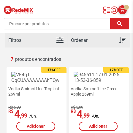
Redemix – Supermercado Online
search
Filtros
7
17%
OFF
17%
OFF
Vodka Smirnoff Ice Tropical
Vodka Smirnoff Ice Green
269ml
Apple 269ml
R$ 5,99
R$ 5,99
4
4
R$
R$
,99
,99
/Un.
/Un.
Adicionar
Adicionar