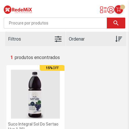
Redemix – Supermercado Online
search
Filtros
1
15%
OFF
Ofertas
exclusivas
site
-
RedeMiX
Suco Integral Sol Do Sertao