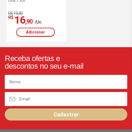
Uva 1.35l
R$ 19,90
16
R$
,90
/Un.
Adicionar
Receba ofertas e
descontos no seu e-mail
Cadastrar