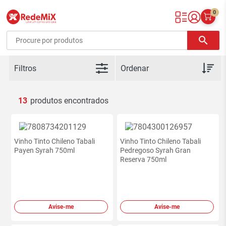
0
Redemix – Supermercado Online
search
Filtros
13
Vinho Tinto Chileno Tabali
Vinho Tinto Chileno Tabali
Payen Syrah 750ml
Pedregoso Syrah Gran
Reserva 750ml
Avise-me
Avise-me