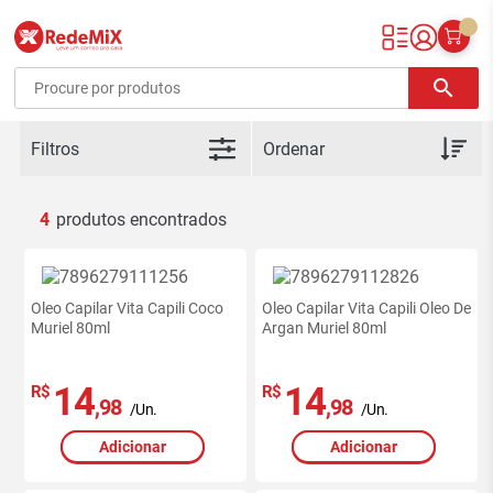
Redemix – Supermercado Online
search
Filtros
4
Oleo Capilar Vita Capili Coco
Oleo Capilar Vita Capili Oleo De
Muriel 80ml
Argan Muriel 80ml
14
14
R$
R$
,98
,98
/Un.
/Un.
Adicionar
Adicionar