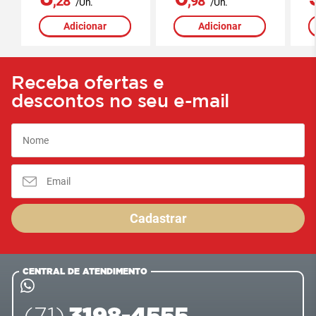
,28
,98
/Un.
/Un.
Adicionar
Adicionar
Receba ofertas e
descontos no seu e-mail
Cadastrar
CENTRAL DE ATENDIMENTO
3198-4555
(71)