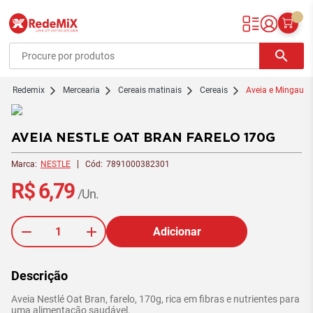
Redemix – Supermercado Online
search
redemix
Mercearia
Cereais matinais
Cereais
Aveia e Mingau
AVEIA NESTLE OAT BRAN FARELO 170G
Marca:
NESTLE
Cód:
7891000382301
R$ 6,79
/Un.
Adicionar
Descrição
Aveia Nestlé Oat Bran, farelo, 170g, rica em fibras e nutrientes para
uma alimentação saudável.