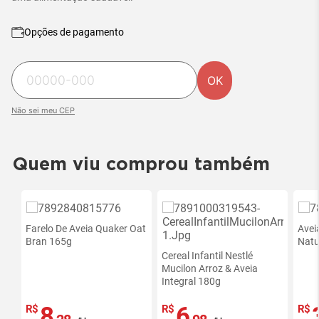
Opções de pagamento
OK
Não sei meu CEP
Quem viu comprou também
Farelo De Aveia Quaker Oat
Avei
Bran 165g
Natu
Cereal Infantil Nestlé
Mucilon Arroz & Aveia
Integral 180g
8
6
R$
R$
R$