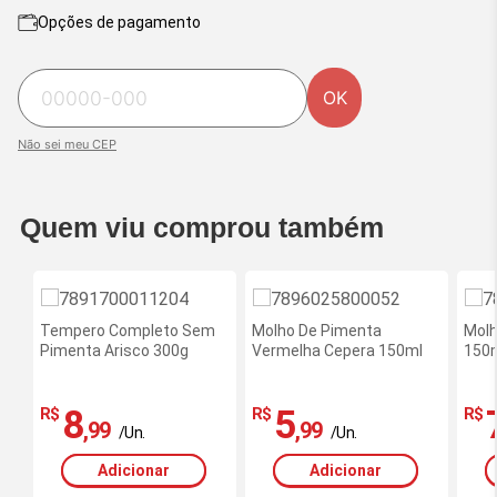
Opções de pagamento
OK
Não sei meu CEP
Quem viu comprou também
Tempero Completo Sem
Molho De Pimenta
Molh
Pimenta Arisco 300g
Vermelha Cepera 150ml
150
8
5
R$
R$
R$
,99
,99
/Un.
/Un.
Adicionar
Adicionar