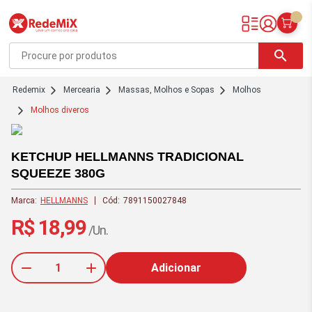
Redemix – Supermercado Online
search
redemix
Mercearia
Massas, Molhos e Sopas
Molhos
Molhos diveros
KETCHUP HELLMANNS TRADICIONAL
SQUEEZE 380G
Marca:
HELLMANNS
Cód:
7891150027848
R$ 18,99
/Un.
Adicionar