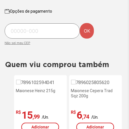
Opções de pagamento
OK
Não sei meu CEP
Quem viu comprou também
Maionese Heinz 215g
Maionese Cepera Trad
Sqz 200g
15
6
R$
R$
,99
,74
/Un.
/Un.
Adicionar
Adicionar