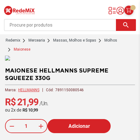
Redemix – Supermercado Online
search
redemix
Mercearia
Massas, Molhos e Sopas
Molhos
Maionese
MAIONESE HELLMANNS SUPREME
SQUEEZE 330G
Marca:
HELLMANNS
Cód:
7891150080546
R$ 21,99
/Un.
ou
2
x
de
R$ 10,99
Adicionar