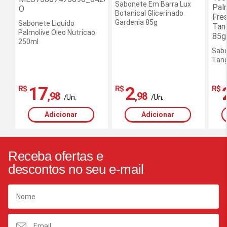
Sabonete Em Barra Lux
Botanical Glicerinado
Gardenia 85g
Sabonete Liquido
Palmolive Oleo Nutricao
250ml
Sabo
Tang
17
2
R$
R$
R$
,98
,98
/Un.
/Un.
Adicionar
Adicionar
Receba ofertas e
descontos no seu e-mail