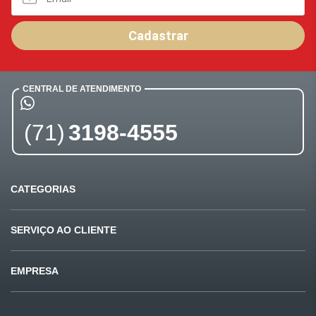
Cadastrar
CENTRAL DE ATENDIMENTO
(71)
3198-4555
CATEGORIAS
Ofertas
Últimas compras
SERVIÇO AO CLIENTE
Carnes
Pet Shop
Fale conosco
Formas de pagamento
EMPRESA
Mercearia
Beleza
Sugestões e reclamações
Privacidade e segurança
Quem somos
Bebidas
Padaria