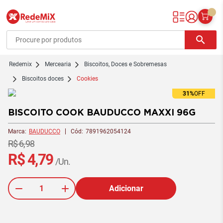
Redemix – Supermercado Online
search
redemix
Mercearia
Biscoitos, Doces e Sobremesas
Biscoitos doces
Cookies
31%
OFF
BISCOITO COOK BAUDUCCO MAXXI 96G
Marca:
BAUDUCCO
Cód:
7891962054124
R$ 6,98
R$ 4,79
/Un.
Adicionar