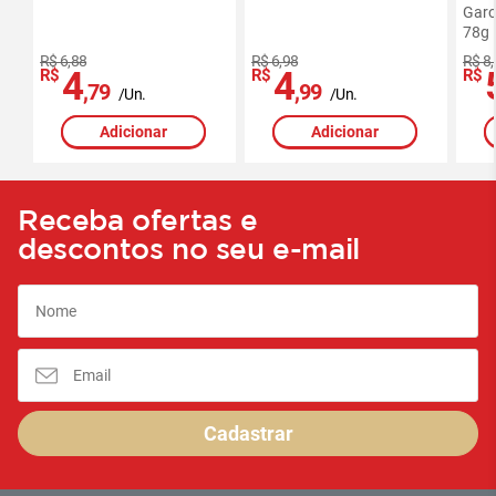
Garo
78g
R$ 6,88
R$ 6,98
R$ 8
4
4
R$
R$
R$
,79
,99
/Un.
/Un.
Adicionar
Adicionar
Receba ofertas e
descontos no seu e-mail
Cadastrar