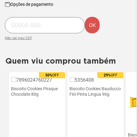
Opções de pagamento
OK
Não sei meu CEP
Quem viu comprou também
30%
OFF
29%
OFF
Biscoito Cookies Piraque
Biscoito Cookies Bauducco
Chocolate 80g
Fini Pinta Lingua 96g
Bisc