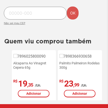
OK
Não sei meu CEP
Quem viu comprou também
Alcaparra Ao Vinagret
Palmito Palmeiron Rodelas
Cepera 65g
300g
19
23
R$
R$
,35
,99
/Un.
/Un.
Adicionar
Adicionar