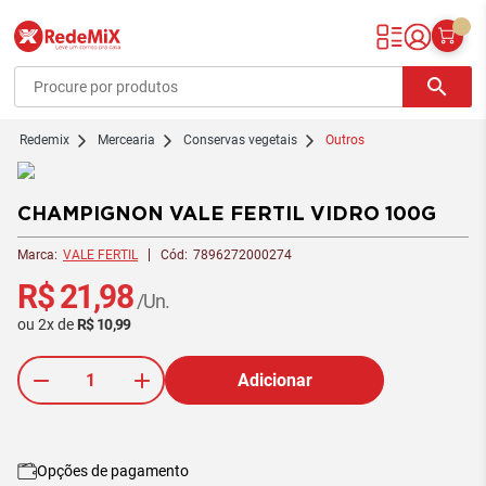
Redemix – Supermercado Online
search
redemix
Mercearia
Conservas vegetais
Outros
CHAMPIGNON VALE FERTIL VIDRO 100G
Marca:
VALE FERTIL
Cód:
7896272000274
R$ 21,98
/Un.
ou
2
x
de
R$ 10,99
Adicionar
Opções de pagamento