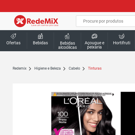
Ofertas
Bebidas
Açougue e
Hortifruti
Bebidas
peixaria
alcoólicas
redemix
Higiene e Beleza
Cabelo
Tinturas