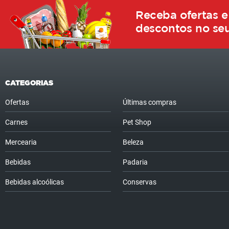
Receba ofertas e
descontos no seu
CATEGORIAS
Ofertas
Últimas compras
Carnes
Pet Shop
Mercearia
Beleza
Bebidas
Padaria
Bebidas alcoólicas
Conservas