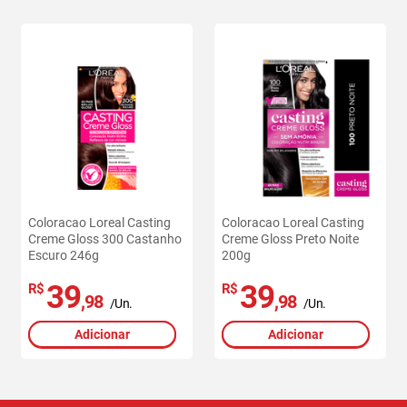
Coloracao Loreal Casting
Coloracao Loreal Casting
Creme Gloss 300 Castanho
Creme Gloss Preto Noite
Escuro 246g
200g
39
39
R$
R$
,98
,98
/Un.
/Un.
Adicionar
Adicionar