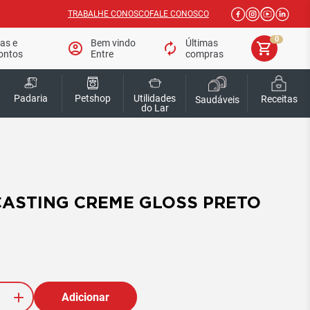
TRABALHE CONOSCO
FALE CONOSCO
0
tas e
Bem vindo
Últimas
account_circle
autorenew
shopping_cart
ontos
Entre
compras
Padaria
Petshop
Utilidades
Receitas
Saudáveis
do Lar
ASTING CREME GLOSS PRETO
Adicionar