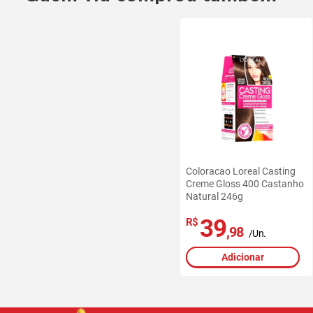
Coloracao Loreal Casting
Creme Gloss 400 Castanho
Natural 246g
39
R$
,98
/Un.
Adicionar