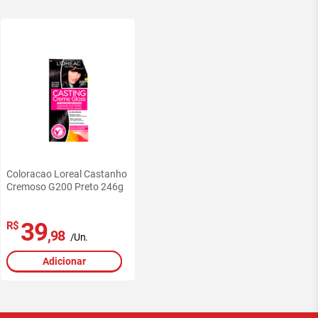
Coloracao Loreal Castanho
Cremoso G200 Preto 246g
39
R$
,98
/Un.
Adicionar