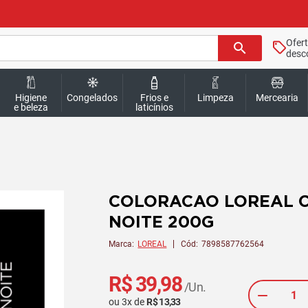
Ofer
search
desc
Higiene
Congelados
Frios e
Limpeza
Mercearia
e beleza
laticínios
COLORACAO LOREAL C
NOITE 200G
Marca:
LOREAL
Cód:
7898587762564
R$ 39,98
/Un.
ou
3
x
de
R$ 13,33