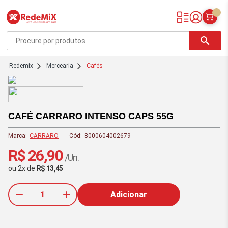
Redemix – Supermercado Online
search
redemix
Mercearia
Cafés
Ofertas
exclusivas
site -
RedeMiX
CAFÉ CARRARO INTENSO CAPS 55G
Marca:
CARRARO
Cód:
8000604002679
R$ 26,90
/Un.
ou
2
x
de
R$ 13,45
Adicionar