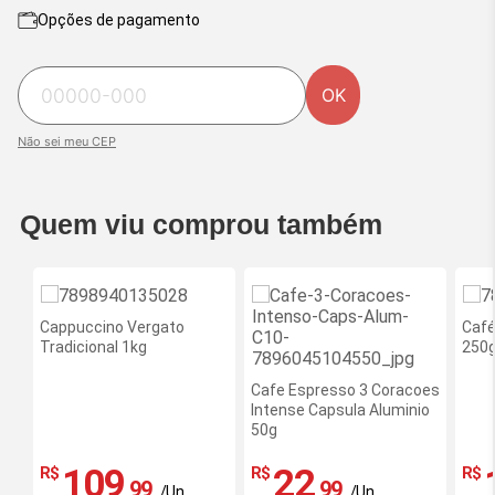
Opções de pagamento
OK
Não sei meu CEP
Quem viu comprou também
Ofe
exc
Cappuccino Vergato
Café
site
Tradicional 1kg
250
-
Red
Cafe Espresso 3 Coracoes
Intense Capsula Aluminio
50g
109
22
R$
R$
R$
,99
,99
/Un.
/Un.