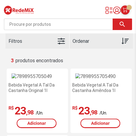
Redemix – Supermercado Online
search
Filtros
3
Bebida Vegetal A Tal Da
Bebida Vegetal A Tal Da
Castanha Original 1l
Castanha Amêndoa 1l
23
23
R$
R$
,98
,98
/Un.
/Un.
Adicionar
Adicionar