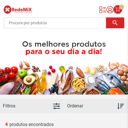
Redemix – Supermercado Online
search
Filtros
4