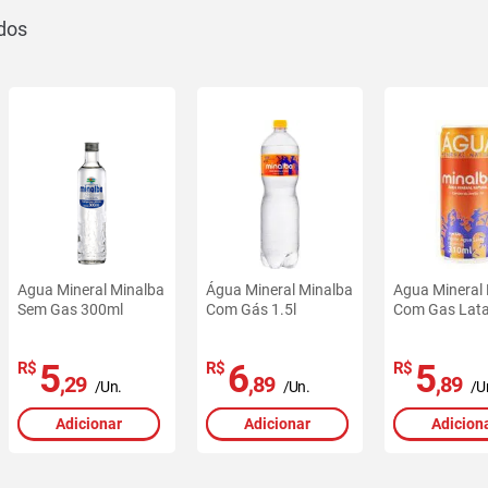
Agua Mineral Minalba
Água Mineral Minalba
Agua Mineral
Sem Gas 300ml
Com Gás 1.5l
Com Gas Lat
5
6
5
R$
R$
R$
,29
,89
,89
/Un.
/Un.
/U
Adicionar
Adicionar
Adicion