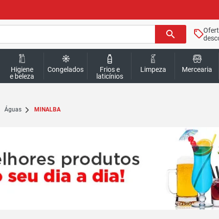
Ofer
search
desc
Higiene
Congelados
Frios e
Limpeza
Mercearia
e beleza
laticínios
Águas
MINALBA