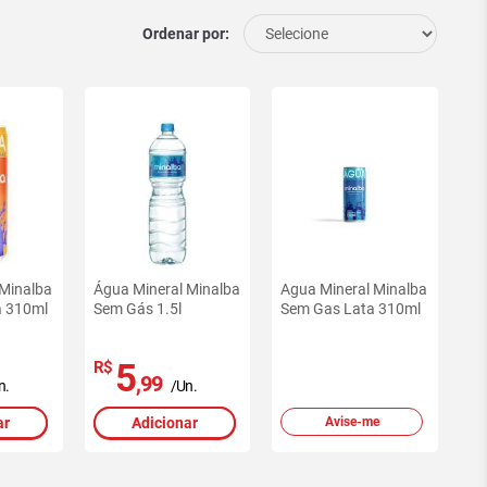
Ordenar por:
 Minalba
Água Mineral Minalba
Agua Mineral Minalba
a 310ml
Sem Gás 1.5l
Sem Gas Lata 310ml
5
R$
,99
n.
/Un.
ar
Adicionar
Avise-me