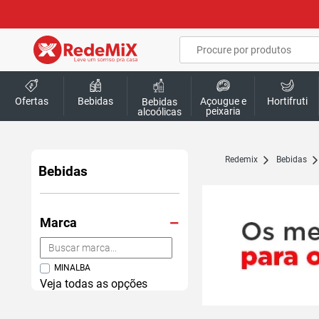
Ofertas
Bebidas
Açougue e
Hortifruti
Bebidas
peixaria
alcoólicas
redemix
Bebidas
Bebidas
Marca
MINALBA
Veja todas as opções