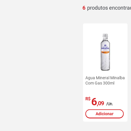
6
Agua Mineral Minalba
Com Gas 300ml
6
R$
,09
/Un.
Adicionar