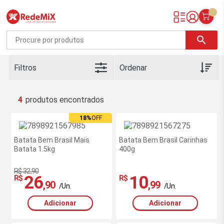
Redemix – Supermercado Online
search
Filtros
4
18%
OFF
Ofertas
exclusivas
Batata Bem Brasil Mais
site
Batata Bem Brasil Carinhas
Batata 1.5kg
400g
-
RedeMiX
R$ 32,90
26
10
R$
R$
,90
,99
/Un.
/Un.
Adicionar
Adicionar