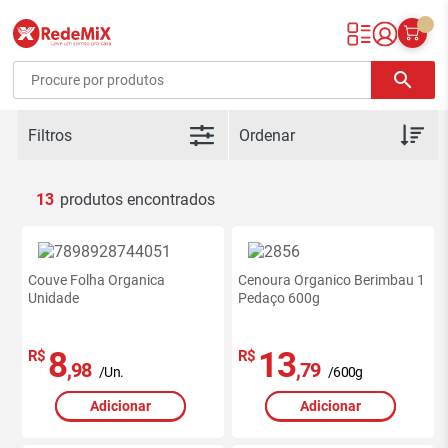
Redemix – Supermercado Online
search
Filtros
13
Couve Folha Organica
Cenoura Organico Berimbau 1
Unidade
Pedaço 600g
8
13
R$
R$
,98
,79
/Un.
/600g
Adicionar
Adicionar