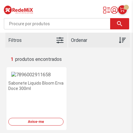
Redemix – Supermercado Online
search
Filtros
1
Sabonete Liquido Bloom Erva
Doce 300ml
Avise-me