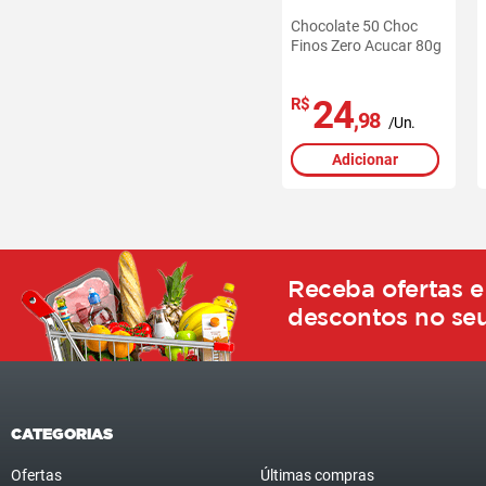
Chocolate 50 Choc
Finos Zero Acucar 80g
24
R$
,98
/Un.
Adicionar
Receba ofertas e
descontos no seu
CATEGORIAS
Ofertas
Últimas compras