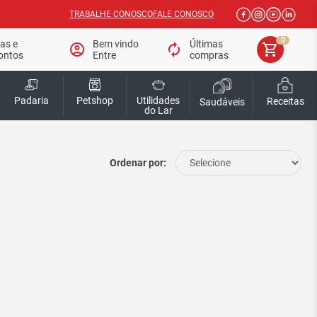
TRABALHE CONOSCO
FALE CONOSCO
0
tas e
Bem vindo
Últimas
account_circle
autorenew
shopping_cart
ontos
Entre
compras
Padaria
Petshop
Utilidades
Receitas
Saudáveis
do Lar
Ordenar por: