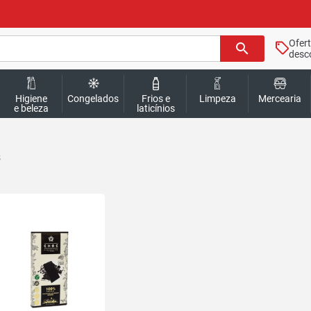
Ofer
search
desc
Higiene
Congelados
Frios e
Limpeza
Mercearia
e beleza
laticínios