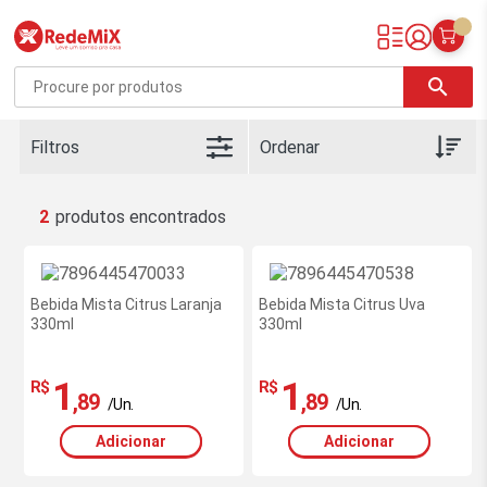
Redemix – Supermercado Online
search
Filtros
2
Bebida Mista Citrus Laranja
Bebida Mista Citrus Uva
330ml
330ml
1
1
R$
R$
,89
,89
/Un.
/Un.
Adicionar
Adicionar