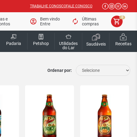
TRABALHE CONOSCO
FALE CONOSCO
0
tas e
Bem vindo
Últimas
account_circle
autorenew
shopping_cart
ontos
Entre
compras
Padaria
Petshop
Utilidades
Receitas
Saudáveis
do Lar
Ordenar por: