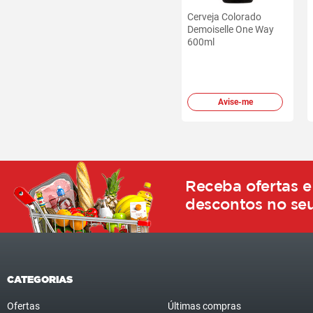
Cerveja Colorado
Demoiselle One Way
600ml
Avise-me
Receba ofertas e
descontos no seu
CATEGORIAS
Ofertas
Últimas compras