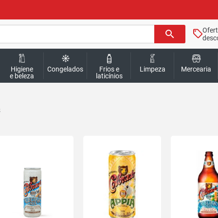
Ofer
search
desc
Higiene
Congelados
Frios e
Limpeza
Mercearia
e beleza
laticínios