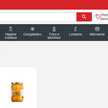
Ofer
search
desc
Higiene
Congelados
Frios e
Limpeza
Mercearia
e beleza
laticínios