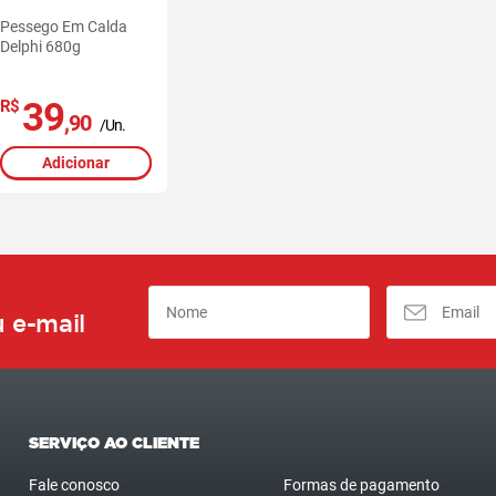
Pessego Em Calda
Delphi 680g
39
R$
,90
/Un.
Adicionar
 e-mail
SERVIÇO AO CLIENTE
Fale conosco
Formas de pagamento