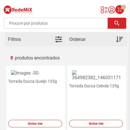
Redemix – Supermercado Online
search
Filtros
8
Torrada Ducca Queijo 135g
Torrada Ducca Cebola 135g
Avise-me
Avise-me