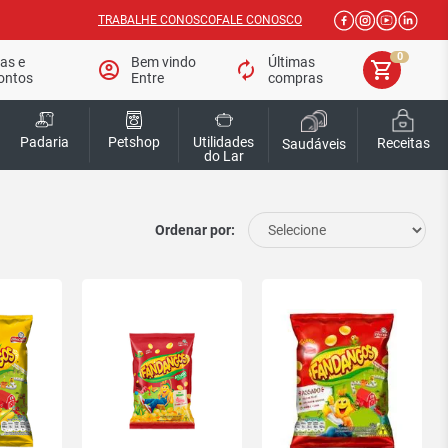
TRABALHE CONOSCO
FALE CONOSCO
0
tas e
Bem vindo
Últimas
account_circle
autorenew
shopping_cart
ontos
Entre
compras
Padaria
Petshop
Utilidades
Receitas
Saudáveis
do Lar
Ordenar por: