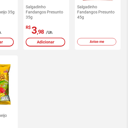
Salgadinho
Salgadinho
eijo 35g
Fandangos Presunto
Fandangos Presunto
35g
45g
3
R$
,98
.
/Un.
ar
Adicionar
Avise-me
eijo