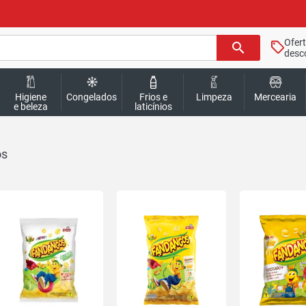
Ofer
search
desc
Higiene
Congelados
Frios e
Limpeza
Mercearia
e beleza
laticínios