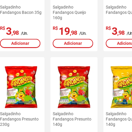
Salgadinho
Salgadinho
Salgadinho
Fandangos Bacon 35g
Fandangos Queijo
Fandangos Qu
160g
3
19
3
R$
R$
R$
,98
,98
,98
/Un.
/Un.
/Un
Adicionar
Adicionar
Adicion
Salgadinho
Salgadinho
Salgadinho
Fandangos Presunto
Fandangos Presunto
Fandangos Qu
230g
140g
140g