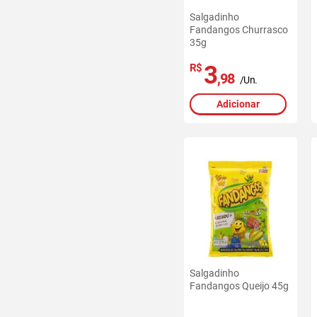
Salgadinho
Fandangos Churrasco
35g
3
R$
,98
/Un.
Adicionar
Salgadinho
Fandangos Queijo 45g