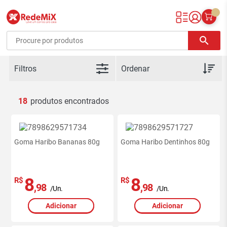
Redemix – Supermercado Online
search
Filtros
18
Goma Haribo Bananas 80g
Goma Haribo Dentinhos 80g
8
8
R$
R$
,98
,98
/Un.
/Un.
Adicionar
Adicionar