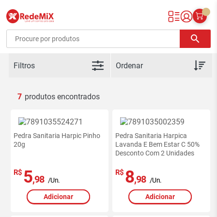
Redemix – Supermercado Online
search
Filtros
7
Pedra Sanitaria Harpic Pinho
Pedra Sanitaria Harpica
20g
Lavanda E Bem Estar C 50%
Desconto Com 2 Unidades
5
8
R$
R$
,98
,98
/Un.
/Un.
Adicionar
Adicionar