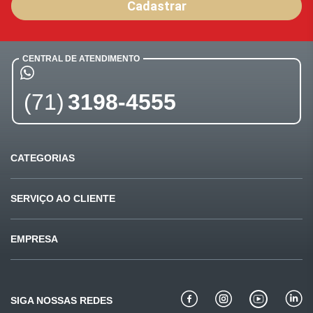
Cadastrar
CENTRAL DE ATENDIMENTO
(71)
3198-4555
CATEGORIAS
Ofertas
Últimas compras
SERVIÇO AO CLIENTE
Carnes
Pet Shop
Fale conosco
Formas de pagamento
EMPRESA
Mercearia
Beleza
Sugestões e reclamações
Privacidade e segurança
Quem somos
Bebidas
Padaria
Como comprar
Perguntas frequentes
Missão e valores
Bebidas alcoólicas
Conservas
SIGA NOSSAS REDES