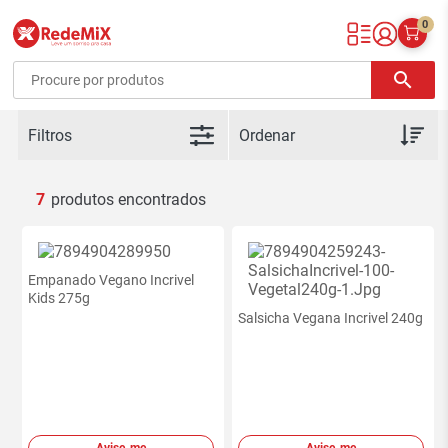
0
Redemix – Supermercado Online
search
Filtros
7
Empanado Vegano Incrivel
Kids 275g
Salsicha Vegana Incrivel 240g