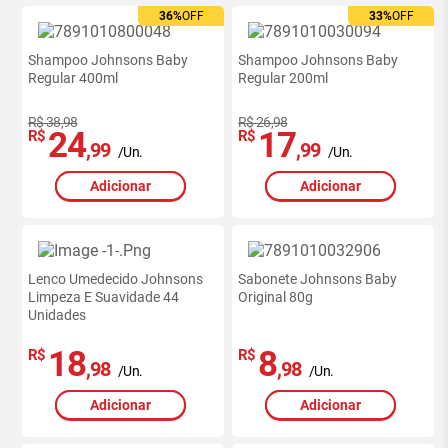
36%
OFF
33%
OFF
Shampoo Johnsons Baby
Shampoo Johnsons Baby
Regular 400ml
Regular 200ml
R$ 38,98
R$ 26,98
24
17
R$
R$
,99
,99
/Un.
/Un.
Adicionar
Adicionar
Lenco Umedecido Johnsons
Sabonete Johnsons Baby
Limpeza E Suavidade 44
Original 80g
Unidades
18
8
R$
R$
,98
,98
/Un.
/Un.
Adicionar
Adicionar