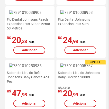
Fio Dental Johnsons Reach
Fita Dental Johnsons
Expansion Plus Sabor Menta
Expansion Plus 50m
50 Metros
20
24
R$
R$
,38
,98
/Un.
/Un.
Adicionar
Adicionar
38%
OFF
Sabonete Liquido Refil
Sabonete Liquido Johnsons
Johnsons Baby Cabeca Aos
Baby Glicerina 200ml
Pes
R$ 33,98
47
20
R$
R$
,98
,99
/Un.
/Un.
Adicionar
Adicionar