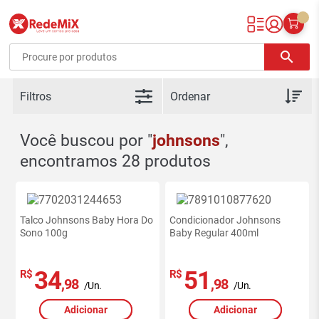
Redemix – Supermercado Online
search
Filtros
Você buscou por "
johnsons
",
encontramos 28 produtos
Talco Johnsons Baby Hora Do
Condicionador Johnsons
Sono 100g
Baby Regular 400ml
34
51
R$
R$
,98
,98
/Un.
/Un.
Adicionar
Adicionar