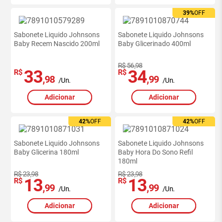
39%
OFF
Sabonete Liquido Johnsons
Sabonete Liquido Johnsons
Baby Recem Nascido 200ml
Baby Glicerinado 400ml
R$ 56,98
33
34
R$
R$
,98
,99
/Un.
/Un.
Adicionar
Adicionar
42%
OFF
42%
OFF
Sabonete Liquido Johnsons
Sabonete Liquido Johnsons
Baby Glicerina 180ml
Baby Hora Do Sono Refil
180ml
R$ 23,98
R$ 23,98
13
13
R$
R$
,99
,99
/Un.
/Un.
Adicionar
Adicionar