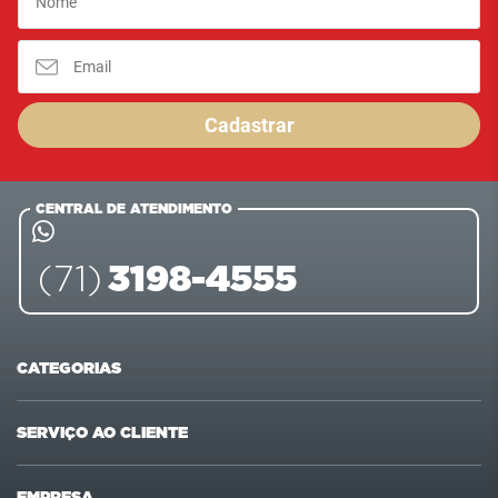
Cadastrar
CENTRAL DE ATENDIMENTO
3198-4555
(71)
CATEGORIAS
Ofertas
Últimas compras
SERVIÇO AO CLIENTE
Carnes
Pet Shop
Fale conosco
Formas de pagamento
EMPRESA