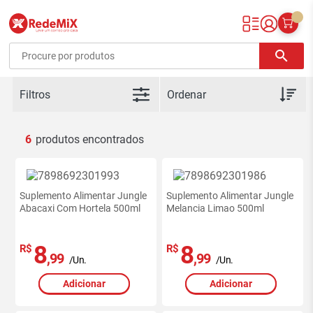
Redemix – Supermercado Online
search
Filtros
6
Suplemento Alimentar Jungle
Suplemento Alimentar Jungle
Abacaxi Com Hortela 500ml
Melancia Limao 500ml
8
8
R$
R$
,99
,99
/Un.
/Un.
Adicionar
Adicionar