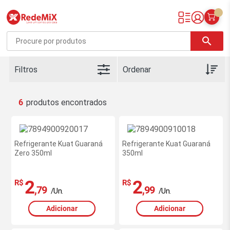
Redemix – Supermercado Online
search
Filtros
6
Refrigerante Kuat Guaraná
Refrigerante Kuat Guaraná
Zero 350ml
350ml
2
2
R$
R$
,79
,99
/Un.
/Un.
Adicionar
Adicionar