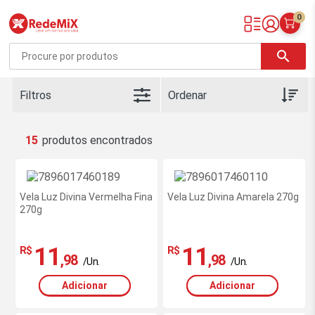
0
Redemix – Supermercado Online
search
Filtros
15
Vela Luz Divina Vermelha Fina
Vela Luz Divina Amarela 270g
270g
11
11
R$
R$
,98
,98
/Un.
/Un.
Adicionar
Adicionar