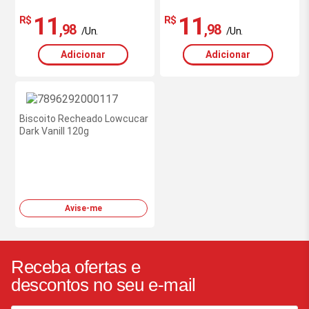
11
11
R$
R$
,98
,98
/Un.
/Un.
Adicionar
Adicionar
Biscoito Recheado Lowcucar
Dark Vanill 120g
Avise-me
Receba ofertas e
descontos no seu e-mail