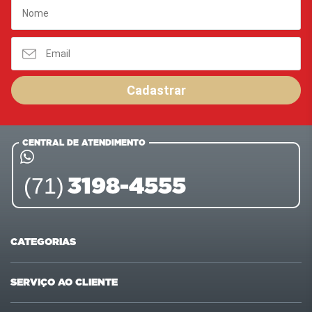
Cadastrar
CENTRAL DE ATENDIMENTO
3198-4555
(71)
CATEGORIAS
Ofertas
Últimas compras
SERVIÇO AO CLIENTE
Carnes
Pet Shop