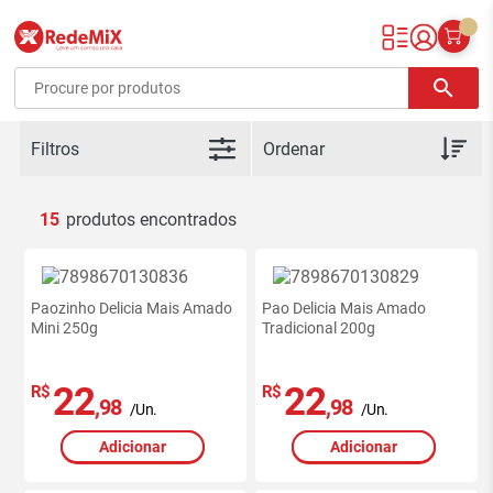
Redemix – Supermercado Online
search
Filtros
15
Paozinho Delicia Mais Amado
Pao Delicia Mais Amado
Mini 250g
Tradicional 200g
22
22
R$
R$
,98
,98
/Un.
/Un.
Adicionar
Adicionar