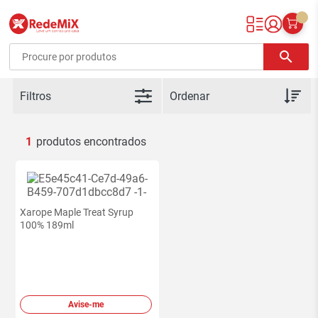
Redemix – Supermercado Online
search
Filtros
1
Xarope Maple Treat Syrup
100% 189ml
Avise-me