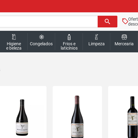
Ofer
search
desc
Higiene
Congelados
Frios e
Limpeza
Mercearia
e beleza
laticínios