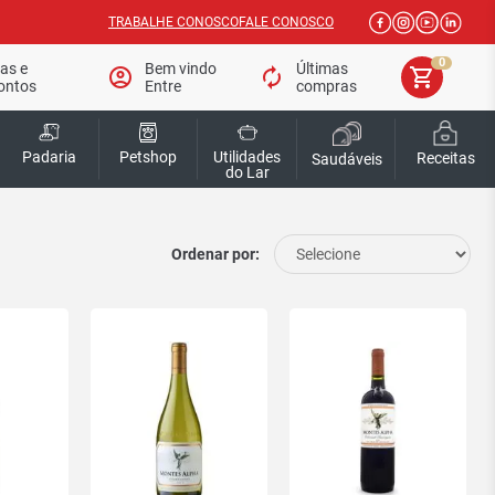
TRABALHE CONOSCO
FALE CONOSCO
0
tas e
Bem vindo
Últimas
account_circle
autorenew
shopping_cart
ontos
Entre
compras
Padaria
Petshop
Utilidades
Receitas
Saudáveis
do Lar
Ordenar por: