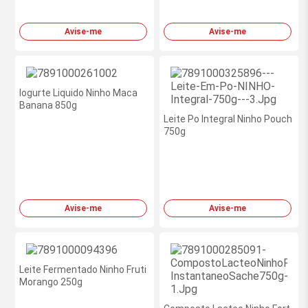
Avise-me
Avise-me
Iogurte Liquido Ninho Maca
Banana 850g
Leite Po Integral Ninho Pouch
750g
Avise-me
Avise-me
Leite Fermentado Ninho Fruti
Morango 250g