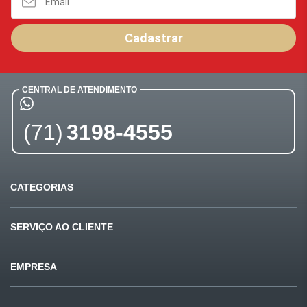
Cadastrar
CENTRAL DE ATENDIMENTO
(71)
3198-4555
CATEGORIAS
Ofertas
Últimas compras
SERVIÇO AO CLIENTE
Carnes
Pet Shop
Fale conosco
Formas de pagamento
EMPRESA
Mercearia
Beleza
Sugestões e reclamações
Privacidade e segurança
Quem somos
Bebidas
Padaria