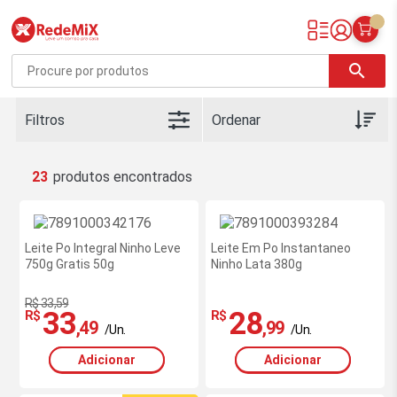
Redemix – Supermercado Online
search
Filtros
23
Leite Po Integral Ninho Leve
Leite Em Po Instantaneo
750g Gratis 50g
Ninho Lata 380g
R$ 33,59
33
28
R$
R$
,49
,99
/Un.
/Un.
Adicionar
Adicionar