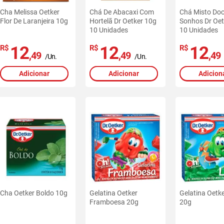
Cha Melissa Oetker
Chá De Abacaxi Com
Chá Misto Do
Flor De Laranjeira 10g
Hortelã Dr Oetker 10g
Sonhos Dr Oet
10 Unidades
10 Unidades
12
12
12
R$
R$
R$
,49
,49
,49
/Un.
/Un.
Adicionar
Adicionar
Adicion
Cha Oetker Boldo 10g
Gelatina Oetker
Gelatina Oetk
Framboesa 20g
20g