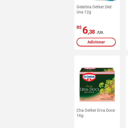
Gelatina Oetker Diet
Uva 12g
6
R$
,38
/Un.
Adicionar
Cha Oetker Erva Doce
16g