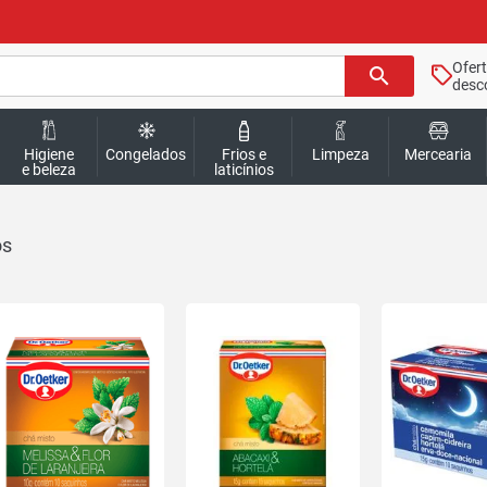
Ofer
search
desc
Higiene
Congelados
Frios e
Limpeza
Mercearia
e beleza
laticínios