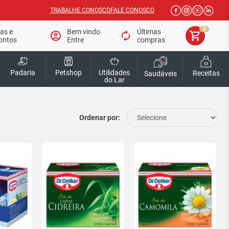
TRABALHE CONOSCO
FALE CONOSCO
0
tas e
Bem vindo
Últimas
account_circle
autorenew
shopping_cart
ontos
Entre
compras
Padaria
Petshop
Utilidades
Receitas
Saudáveis
do Lar
Ordenar por: