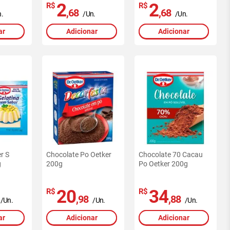
2
2
R$
R$
,68
,68
.
/Un.
/Un.
ar
Adicionar
Adicionar
r S
Chocolate Po Oetker
Chocolate 70 Cacau
g
200g
Po Oetker 200g
20
34
R$
R$
,98
,88
/Un.
/Un.
/Un.
ar
Adicionar
Adicionar