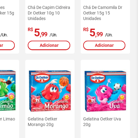
ces
Chá De Capim Cidreira
Chá De Camomila Dr
ker 15g
Dr Oetker 10g 10
Oetker 15g 15
Unidades
Unidades
5
5
R$
R$
,99
,99
/Un.
/Un.
/Un.
ar
Adicionar
Adicionar
er Limao
Gelatina Oetker
Gelatina Oetker Uva
Morango 20g
20g