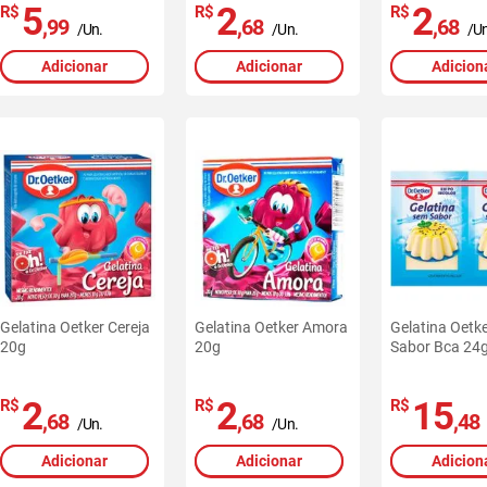
5
2
2
R$
R$
R$
,99
,68
,68
/Un.
/Un.
/Un
Adicionar
Adicionar
Adicion
Gelatina Oetker Cereja
Gelatina Oetker Amora
Gelatina Oetke
20g
20g
Sabor Bca 24
2
2
15
R$
R$
R$
,68
,68
,48
/Un.
/Un.
Adicionar
Adicionar
Adicion