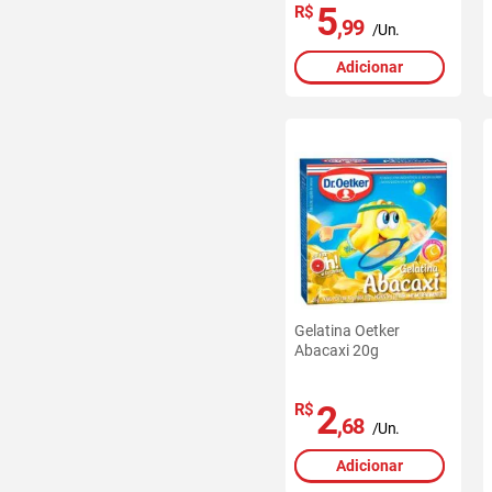
5
R$
,99
/Un.
Adicionar
Gelatina Oetker
Abacaxi 20g
2
R$
,68
/Un.
Adicionar