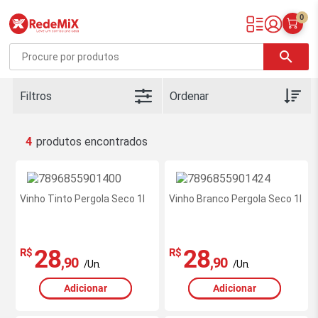
0
Redemix – Supermercado Online
search
Filtros
4
Vinho Tinto Pergola Seco 1l
Vinho Branco Pergola Seco 1l
28
28
R$
R$
,90
,90
/Un.
/Un.
Adicionar
Adicionar