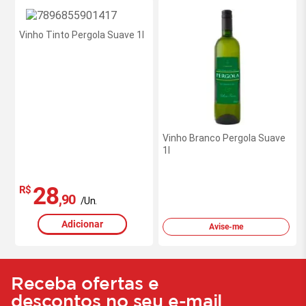
Vinho Tinto Pergola Suave 1l
Vinho Branco Pergola Suave
1l
28
R$
,90
/Un.
Adicionar
Avise-me
Receba ofertas e
descontos no seu e-mail